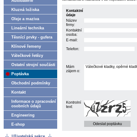
Autobaterie
Kluzná ložiska
Kontaktní
údaje
Oleje a maziva
Název
firmy:
Lineární technika
Kontaktní
osoba:
Těsnící prvky - gufera
E-mail:
Klínové řemeny
Telefon:
Válečkové řetězy
Ostatní strojní součásti
Mám
zájem o:
Poptávka
Obchodní podmínky
Kontakt
Informace o zpracování
Kontrolní
osobních údajů
text:
Engineering
E-shop
Uživatelská sekce