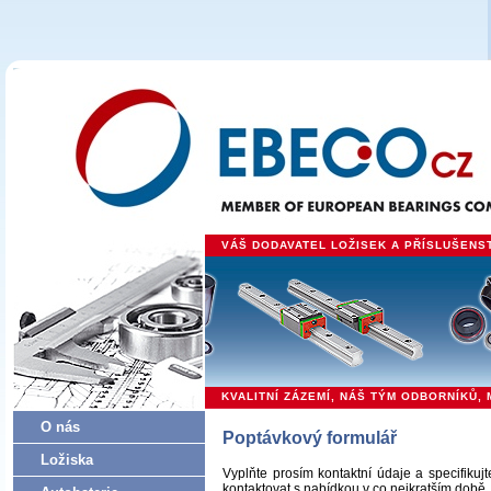
VÁŠ DODAVATEL LOŽISEK A PŘÍSLUŠENSTV
KVALITNÍ ZÁZEMÍ, NÁŠ TÝM ODBORNÍKŮ
O nás
Poptávkový formulář
Ložiska
Vyplňte prosím kontaktní údaje a specifik
kontaktovat s nabídkou v co nejkratším době.