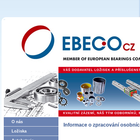
VÁŠ DODAVATEL LOŽISEK A PŘÍSLUŠENSTV
KVALITNÍ ZÁZEMÍ, NÁŠ TÝM ODBORNÍKŮ
O nás
Informace o zpracování osobníc
Ložiska