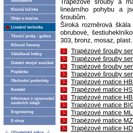
Trapezové šrouby a mat
Autobaterie
lineárního pohybu a j
Kluzná ložiska
šroubům.
Oleje a maziva
Široká rozměrová škála t
Lineární technika
obrubové, šestiuheklníko
Těsnící prvky - gufera
303, bronz, mosaz, plast.
Klínové řemeny
Trapézové šrouby se
Válečkové řetězy
Trapézové šrouby se
Ostatní strojní součásti
Trapézové šrouby se
Poptávka
Trapézové šrouby se
Trapézové matice HBD
Obchodní podmínky
Trapézové matice HSN
Kontakt
Trapézové matice HBM
Informace o zpracování
osobních údajů
Trapézové matice BIG
Trapézové matice MLF
Engineering
Trapézové matice MZP
E-shop
Trapézové matice HDA
Uživatelská sekce