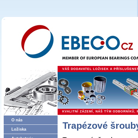
VÁŠ DODAVATEL LOŽISEK A PŘÍSLUŠENSTV
KVALITNÍ ZÁZEMÍ, NÁŠ TÝM ODBORNÍKŮ
O nás
Trapézové šroub
Ložiska